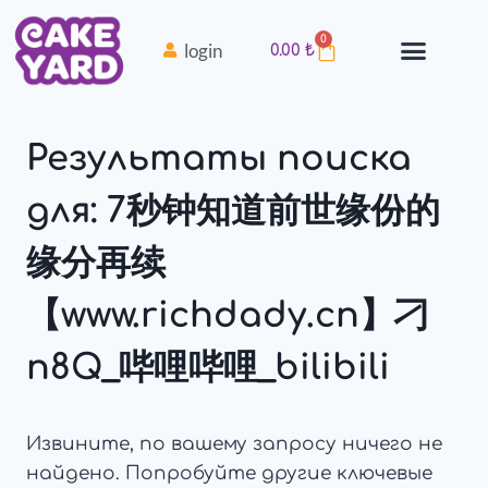
0
login
0.00
₺
Результаты поиска
для:
7秒钟知道前世缘份的
缘分再续
【www.richdady.cn】刁
n8Q_哔哩哔哩_bilibili
Извините, по вашему запросу ничего не
найдено. Попробуйте другие ключевые