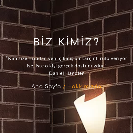
BIZ KIMIZ?
“Kim size fırından yeni çıkmış bir tarçınlı rulo veriyor
ise, işte o kişi gerçek dostunuzdur.”
Daniel Handler
Ana Sayfa
/ Hakkımızda