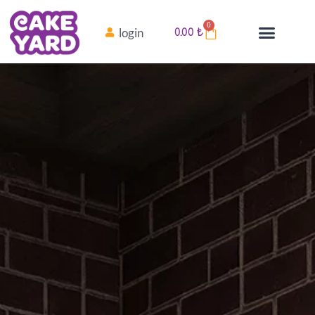
0
login
0.00
₺