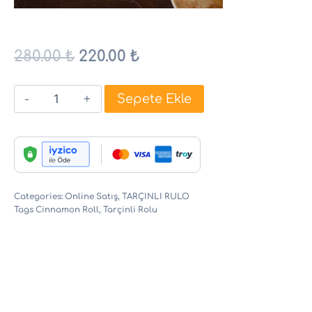
280.00
₺
220.00
₺
Sepete Ekle
Categories:
Online Satış
,
TARÇINLI RULO
Tags
Cinnamon Roll
,
Tarçinli Rolu