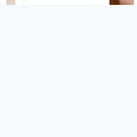
Klasik Cinnamon Roll (Büyük)
160.00
₺