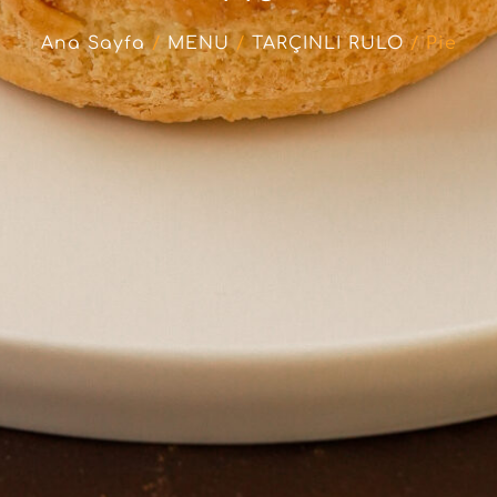
Ana Sayfa
/
MENU
/
TARÇINLI RULO
/ Pie