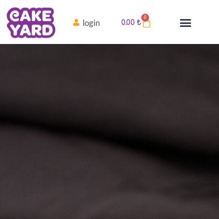
0
login
0.00
₺