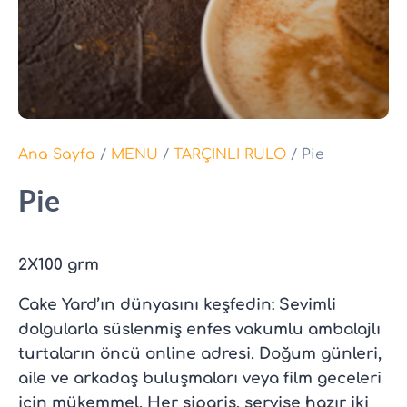
Ana Sayfa
/
MENU
/
TARÇINLI RULO
/ Pie
Pie
2X100 grm
Cake Yard’ın dünyasını keşfedin: Sevimli
dolgularla süslenmiş enfes vakumlu ambalajlı
turtaların öncü online adresi. Doğum günleri,
aile ve arkadaş buluşmaları veya film geceleri
için mükemmel. Her sipariş, servise hazır iki