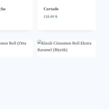
cha
Cortado
120.00
₺
namon Roll
Klasik Cinnamon Roll
Ekstra Karamel (Büyük)
160.00
₺
İndirim!