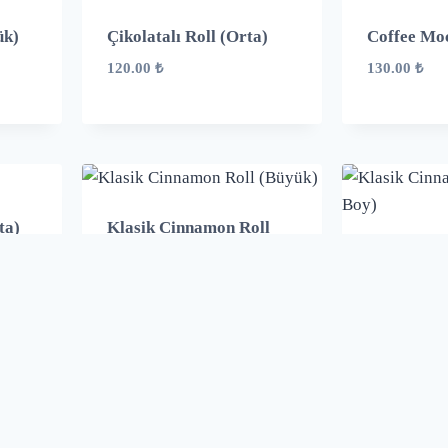
ük)
Çikolatalı Roll (Orta)
Coffee Mo
120.00
₺
130.00
₺
ta)
Klasik Cinnamon Roll
(Büyük)
Klasik Cin
(Orta Boy)
160.00
₺
120.00
₺