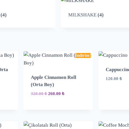
ş
(4)
MILKSHAKE
(4)
İndirim!
Orta
Cappuccin
Apple Cinnamon Roll
120.00
₺
(Orta Boy)
320.00
₺
260.00
₺